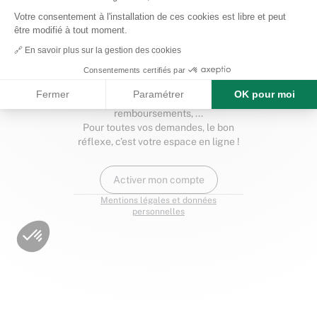
Mot de passe oublié ?
Votre consentement à l'installation de ces cookies est libre et peut
être modifié à tout moment.
Se connecter
🔗 En savoir plus sur la gestion des cookies
Nouveau chez
Alptis
?
Consentements certifiés par
Accéder à vos contrats, poser une
Fermer
Paramétrer
OK pour moi
question ou suivre vos
remboursements, ...
Pour toutes vos demandes, le bon
réflexe, c’est votre espace en ligne !
Activer mon compte
Mentions légales et données
personnelles